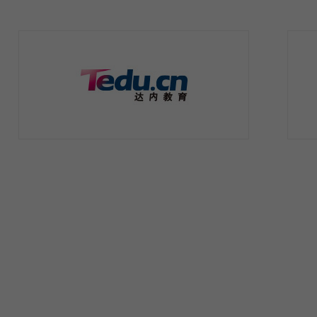
凯天环保
企业单位
山河智能装备集团创始于1999年，以上
中
市公司山河智能装备股份有限公司（证券简
融
称：山河智能；证券 […]
业
达内科技
教育机构
达内国际集团是中国IT职业教育的领先品
中
牌，是目前中国最大IT职业教育集团，2014
中
年4月3日，达内国际集团成功 […]
日